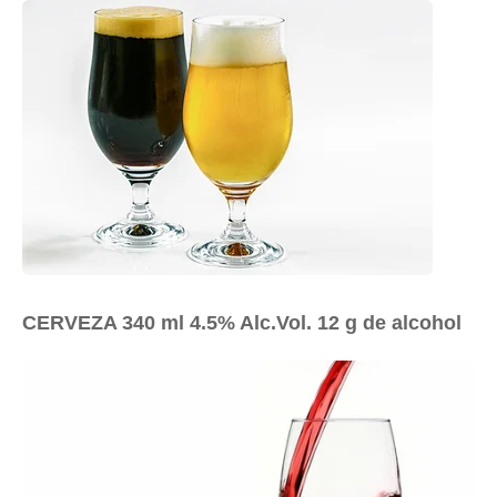
CERVEZA 340 ml 4.5% Alc.Vol. 12 g de alcohol