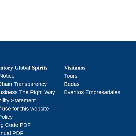
ntory Global Spirits
Visítanos
Notice
Tours
Chain Transparency
Bodas
usiness The Right Way
Eventos Empresariales
ility Statement
 use for this website
Policy
ng Code PDF
anual PDF