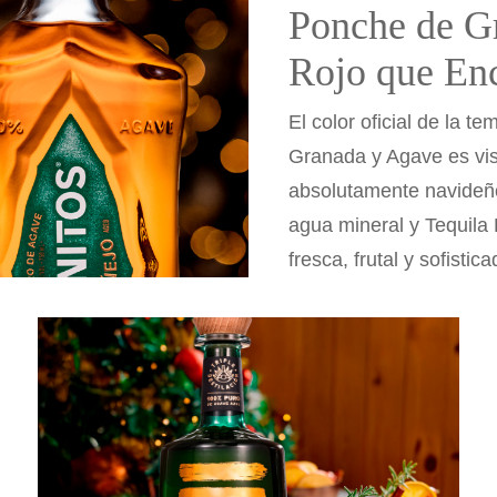
Ponche de Gr
Rojo que Enc
El color oficial de la 
Granada y Agave es visu
absolutamente navideño
agua mineral y Tequila 
fresca, frutal y sofistica