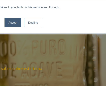
vices to you, both on this website and through
ILA
CÓMO SE HACE EL TEQUILA
BLOGS
Accept
Decline
 saber sobre este tema