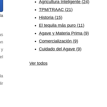
Agricultura Inteligente
(24)
TPM/TRAAC
(21)
la
Historia
(15)
El tequila más puro
(11)
Agave y Materia Prima
(9)
as
Comercialización
(9)
on
Cuidado del Agave
(9)
 y
el
Ver todos
da
ir