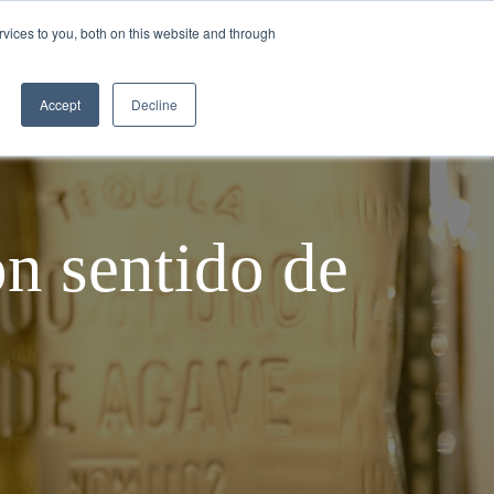
vices to you, both on this website and through
ILA
CÓMO SE HACE EL TEQUILA
BLOGS
Accept
Decline
on sentido de