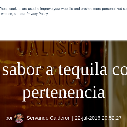
These cookies are used to improve your website and provide more personalized ser
 we use, see our Privacy Policy.
VISÍTANOS
CÓMO SE TOMA EL TEQU
sabor a tequila c
pertenencia
por
Servando Calderon
| 22-jul-2016 20:52:27