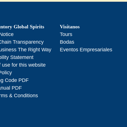
ntory Global Spirits
Visítanos
Notice
Tours
Chain Transparency
Bodas
usiness The Right Way
Eventos Empresariales
ility Statement
 use for this website
Policy
ng Code PDF
anual PDF
ms & Conditions