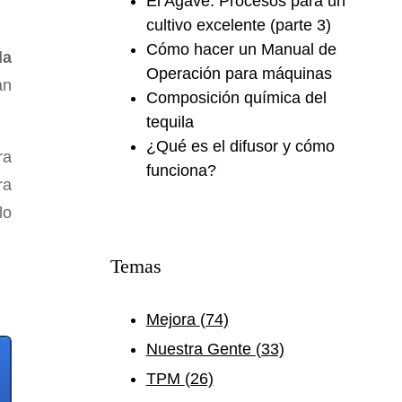
El Agave: Procesos para un
cultivo excelente (parte 3)
Cómo hacer un Manual de
da
Operación para máquinas
an
Composición química del
tequila
¿Qué es el difusor y cómo
ra
funciona?
ra
lo
Temas
Mejora
(74)
Nuestra Gente
(33)
TPM
(26)