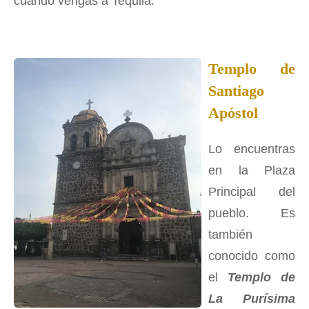
cuando vengas a Tequila:
Templo de
Santiago
Apóstol
Lo encuentras
en la Plaza
Principal del
pueblo. Es
también
conocido como
el
Templo de
La Purísima