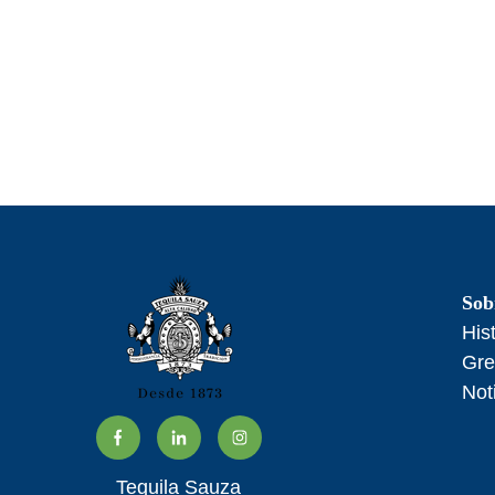
Sob
His
Gre
Not
Tequila Sauza