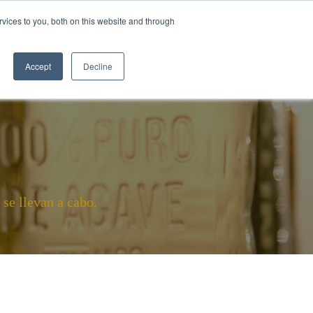
vices to you, both on this website and through
ILA
CÓMO SE HACE EL TEQUILA
BLOGS
Accept
Decline
se llevan a cabo.