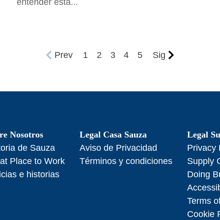
entender esta...
Prev
1
2
3
4
5
Sig
re Nosotros
Legal Casa Sauza
Legal Su
toria de Sauza
Aviso de Privacidad
Privacy 
at Place to Work
Términos y condiciones
Supply 
icias e historias
Doing B
Accessib
Terms of
Cookie 