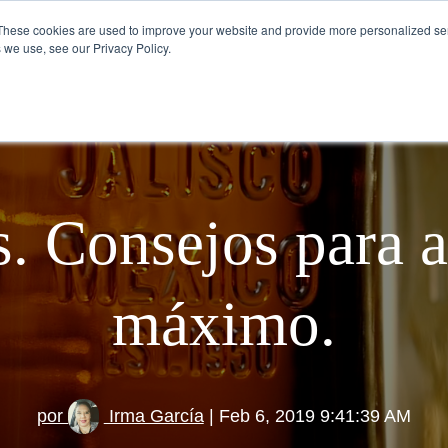
These cookies are used to improve your website and provide more personalized ser
 we use, see our Privacy Policy.
VISÍTANOS
CÓMO SE TOMA EL TEQU
. Consejos para a
máximo.
por
Irma García
| Feb 6, 2019 9:41:39 AM