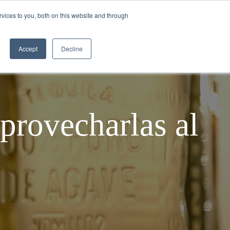
vices to you, both on this website and through
ILA
CÓMO SE HACE EL TEQUILA
BLOGS
Accept
Decline
provecharlas al