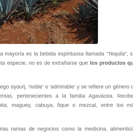
a mayoría es la bebida espirituosa llamada “Tequila”, s
sta especie, no es de extrañarse que
los productos q
iego αγαυή, ‘noble’ o ‘admirable’ y se refiere un género 
entas, pertenecientes a la familia Agavácea. Recib
ta, maguey, cabuya, fique o mezcal, entre los m
ias ramas de negocios como la medicina, alimentici