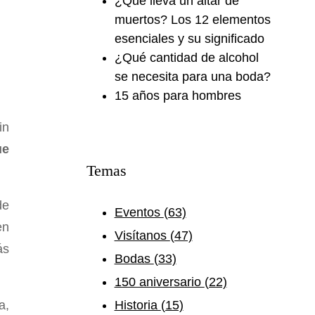
¿Qué lleva un altar de
muertos? Los 12 elementos
esenciales y su significado
¿Qué cantidad de alcohol
se necesita para una boda?
15 años para hombres
in
ue
Temas
de
Eventos
(63)
en
Visítanos
(47)
ás
Bodas
(33)
150 aniversario
(22)
a,
Historia
(15)