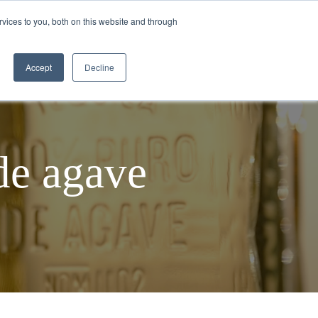
vices to you, both on this website and through
CÓMO SE HACE EL TEQUILA
BLOGS
Accept
Decline
de agave