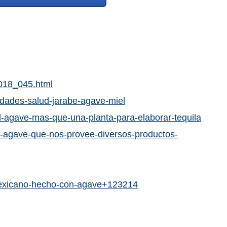
2018_045.html
edades-salud-jarabe-agave-miel
l-agave-mas-que-una-planta-para-elaborar-tequila
n-agave-que-nos-provee-diversos-productos-
-mexicano-hecho-con-agave+123214