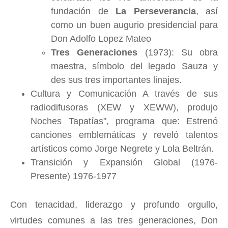
fundación de
La Perseverancia
, así
como un buen augurio presidencial para
Don Adolfo Lopez Mateo
Tres Generaciones
(1973): Su obra
maestra, símbolo del legado Sauza y
des sus tres importantes linajes.
C
u
l
t
u
r
a
y
Comunicación A través de sus
radiodifusoras (XEW y XEWW), produjo
Noches Tapatías", programa
que: Estrenó
canciones emblemáticas y reveló talentos
artísticos como Jorge Negrete y Lola Beltrán.
Transición y Expansión Globa
l (1976-
Presente) 1976-1977
Con tenacidad, liderazgo y profundo orgullo,
virtudes comunes a las tres generaciones, Don